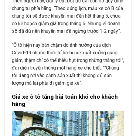
Theo người này, đại lý cắt bớt ưu đãi còn do quy định
chung từ phía hãng. “Theo đúng lịch, mẫu xe cỡ B của
chúng tôi sẽ được khuyến mại đến hết tháng 5, chưa
có kế hoạch giảm giá trong tháng 6. Nhưng vì doanh
số đã đủ nên khuyến mại đã ngừng trước 1-2 ngày”.
“Ô tô hiện nay bán chậm do ảnh hưởng của dịch
Covid-19 nhưng thực tế lượng xe xuất xưởng cũng
giảm, thậm chí có thể thiếu hụt trong những tháng tới”,
đại diện truyền thông một hãng xe cho biết. “”Chúng
tôi đang rơi vào cảnh sản xuất thì không đủ sản
lượng mà lại phải đi giảm giá xe”.
Giá xe ô tô tăng bài toán khó cho khách
hàng