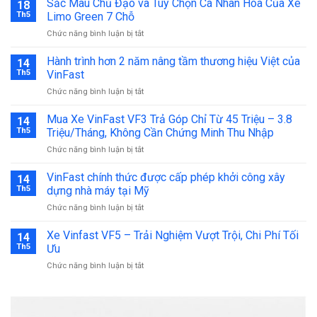
Sắc Màu Chủ Đạo và Tùy Chọn Cá Nhân Hóa Của Xe
18
Th5
Limo Green 7 Chỗ
ở
Chức năng bình luận bị tắt
Sắc
Màu
Hành trình hơn 2 năm nâng tầm thương hiệu Việt của
14
Chủ
Th5
VinFast
Đạo
ở
Chức năng bình luận bị tắt
và
Hành
Tùy
trình
Mua Xe VinFast VF3 Trả Góp Chỉ Từ 45 Triệu – 3.8
Chọn
14
hơn
Cá
Th5
Triệu/Tháng, Không Cần Chứng Minh Thu Nhập
2
Nhân
ở
Chức năng bình luận bị tắt
năm
Hóa
Mua
nâng
Của
Xe
VinFast chính thức được cấp phép khởi công xây
tầm
14
Xe
VinFast
thương
Th5
dựng nhà máy tại Mỹ
Limo
VF3
hiệu
Green
ở
Chức năng bình luận bị tắt
Trả
Việt
7
VinFast
Góp
của
Chỗ
chính
Xe Vinfast VF5 – Trải Nghiệm Vượt Trội, Chi Phí Tối
Chỉ
14
VinFast
thức
Từ
Th5
Ưu
được
45
ở
Chức năng bình luận bị tắt
cấp
Triệu
Xe
phép
–
Vinfast
khởi
3.8
VF5
công
Triệu/Tháng,
–
xây