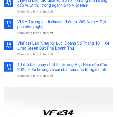
VinFast kiến tạo dịch vụ 5 sao – Khẳng định đẳng
14
Chủ
Th5
cấp vượt trội trong ngành ô tô Việt Nam
Đạo
ở
Chức năng bình luận bị tắt
và
VinFast
Tùy
kiến
Vf8 – Tương lai di chuyển điện tử Việt Nam – Đột
Chọn
14
tạo
Cá
Th5
phá công nghệ
dịch
Nhân
ở
Chức năng bình luận bị tắt
vụ
Hóa
Vf8
5
Của
–
VinFast Lập ‘Siêu Kỷ Lục’ Doanh Số Tháng 10 – Xe
sao
14
Xe
Tương
–
Th5
Limo Green Bứt Phá Doanh Thu
Limo
lai
Khẳng
Green
ở
Chức năng bình luận bị tắt
di
định
7
VinFast
chuyển
đẳng
Chỗ
Lập
10 ôtô bán chạy nhất thị trường Việt Nam nửa đầu
điện
14
cấp
‘Siêu
tử
Th5
2025 – Xu hướng và cái nhìn sâu sắc từ ngành ôtô
vượt
Kỷ
Việt
trội
ở
Chức năng bình luận bị tắt
Lục’
Nam
trong
10
Doanh
–
ngành
ôtô
Số
Đột
ô
bán
Tháng
phá
tô
chạy
10
công
Việt
nhất
–
nghệ
Nam
thị
Xe
trường
Limo
Việt
Green
Nam
Bứt