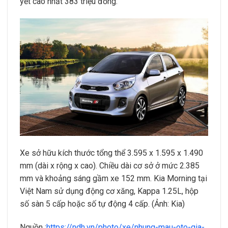
yết cao nhất 383 triệu đồng.
Xe sở hữu kích thước tổng thể 3.595 x 1.595 x 1.490
mm (dài x rộng x cao). Chiều dài cơ sở ở mức 2.385
mm và khoảng sáng gầm xe 152 mm. Kia Morning tại
Việt Nam sử dụng động cơ xăng, Kappa 1.25L, hộp
số sàn 5 cấp hoặc số tự động 4 cấp. (Ảnh: Kia)
Nguồn :
https://ndh.vn/photo/xe/nhung-mau-oto-gia-