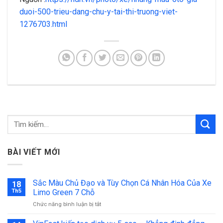
duoi-500-trieu-dang-chu-y-tai-thi-truong-viet-
1276703.html
BÀI VIẾT MỚI
Sắc Màu Chủ Đạo và Tùy Chọn Cá Nhân Hóa Của Xe
18
Th5
Limo Green 7 Chỗ
ở
Chức năng bình luận bị tắt
Sắc
Màu