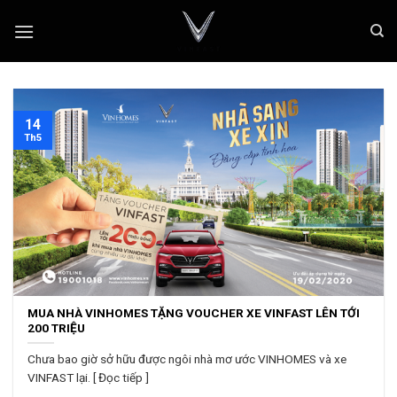
Skip
to
content
14
Th5
MUA NHÀ VINHOMES TẶNG VOUCHER XE VINFAST LÊN TỚI
200 TRIỆU
Chưa bao giờ sở hữu được ngôi nhà mơ ước VINHOMES và xe
VINFAST lại. [ Đọc tiếp ]