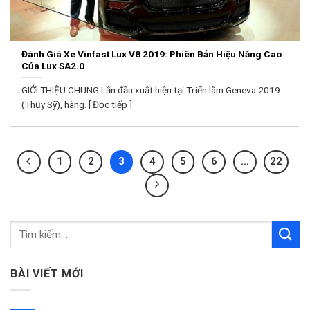
Đánh Giá Xe Vinfast Lux V8 2019: Phiên Bản Hiệu Năng Cao
Của Lux SA2.0
GIỚI THIỆU CHUNG Lần đầu xuất hiện tại Triển lãm Geneva 2019
(Thụy Sỹ), hãng. [ Đọc tiếp ]
1
2
3
4
5
6
…
22
BÀI VIẾT MỚI