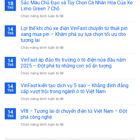
Sắc Màu Chủ Đạo và Tùy Chọn Cá Nhân Hóa Của Xe
18
Th5
Limo Green 7 Chỗ
ở
Chức năng bình luận bị tắt
Sắc
Màu
Lợi thế khi chủ xe điện VinFast chuyển từ thuê pin
14
Chủ
Th5
sang mua pin – Khám phá sự lựa chọn tối ưu cho
Đạo
tương lai
và
ở
Chức năng bình luận bị tắt
Tùy
Lợi
Chọn
thế
Cá
VinFast áp đảo thị trường ô tô điện nửa đầu năm
14
khi
Nhân
Th5
2025 – Đột phá từ những con số ấn tượng
chủ
Hóa
ở
Chức năng bình luận bị tắt
xe
Của
VinFast
điện
Xe
áp
VinFast kiến tạo dịch vụ 5 sao – Khẳng định đẳng
VinFast
Limo
14
đảo
chuyển
Green
Th5
cấp vượt trội trong ngành ô tô Việt Nam
thị
từ
7
ở
Chức năng bình luận bị tắt
trường
thuê
Chỗ
VinFast
ô
pin
kiến
Vf8 – Tương lai di chuyển điện tử Việt Nam – Đột
tô
14
sang
tạo
điện
Th5
phá công nghệ
mua
dịch
nửa
pin
ở
Chức năng bình luận bị tắt
vụ
đầu
–
Vf8
5
năm
Khám
–
sao
2025
phá