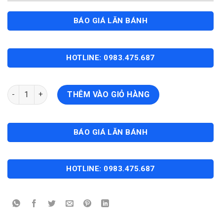
BÁO GIÁ LĂN BÁNH
HOTLINE: 0983.475.687
VINFAST FADIL 1.4L (Nâng Cao - 2022) số lượng
THÊM VÀO GIỎ HÀNG
BÁO GIÁ LĂN BÁNH
HOTLINE: 0983.475.687