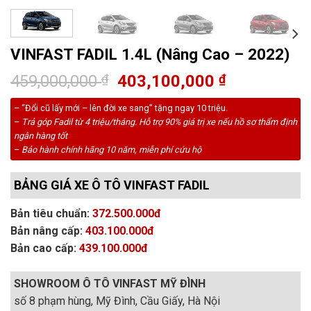
VINFAST FADIL 1.4L (Nâng Cao – 2022)
Giá
Giá
459,000,000
₫
403,100,000
₫
gốc
hiện
– “Đổi cũ lấy mới – lên đời xe sang” tặng ngay 10 triệu.
là:
tại
–
Trả góp Fadil từ 4 triệu/tháng. Hỗ trợ 90% giá trị xe nếu hồ sơ thẩm định
459,000,000 ₫.
là:
ngân hàng tốt
403,100,00
–
Bảo hành chính hãng 10 năm, miễn phí cứu hộ
BẢNG GIÁ XE Ô TÔ VINFAST FADIL
Bản tiêu chuẩn:
372.500.000đ
Bản nâng cấp:
403.100.000đ
Bản cao cấp:
439.100.000đ
SHOWROOM Ô TÔ VINFAST MỸ ĐÌNH
số 8 phạm hùng, Mỹ Đình, Cầu Giấy, Hà Nội