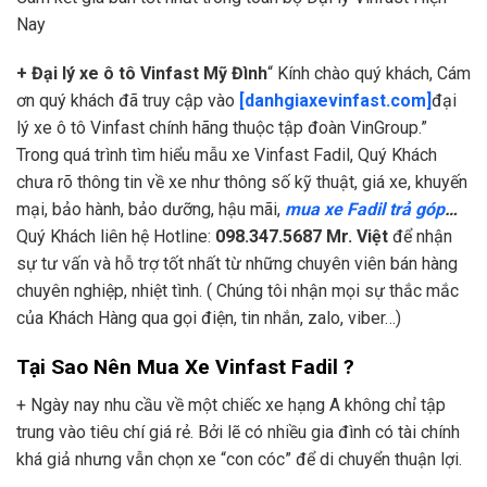
Nay
+ Đại lý xe ô tô Vinfast Mỹ Đình
“ Kính chào quý khách, Cám
ơn quý khách đã truy cập vào
[danhgiaxevinfast.com]
đại
lý xe ô tô Vinfast chính hãng thuộc tập đoàn VinGroup.”
Trong quá trình tìm hiểu mẫu xe Vinfast Fadil, Quý Khách
chưa rõ thông tin về xe như thông số kỹ thuật, giá xe, khuyến
mại, bảo hành, bảo dưỡng, hậu mãi,
mua xe Fadil trả góp
…
Quý Khách liên hệ Hotline:
098.347.5687 Mr. Việt
để nhận
sự tư vấn và hỗ trợ tốt nhất từ những chuyên viên bán hàng
chuyên nghiệp, nhiệt tình. ( Chúng tôi nhận mọi sự thắc mắc
của Khách Hàng qua gọi điện, tin nhắn, zalo, viber…)
Tại Sao Nên Mua Xe Vinfast Fadil ?
+ Ngày nay nhu cầu về một chiếc xe hạng A không chỉ tập
trung vào tiêu chí giá rẻ. Bởi lẽ có nhiều gia đình có tài chính
khá giả nhưng vẫn chọn xe “con cóc” để di chuyển thuận lợi.